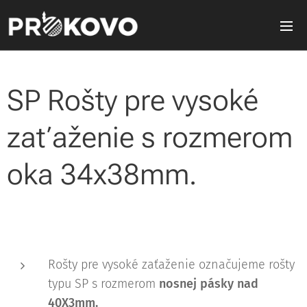
SP Rošty pre vysoké
zaťaženie s rozmerom
oka 34x38mm.
Rošty pre vysoké zaťaženie označujeme rošty
typu SP s rozmerom
nosnej pásky nad
40X3mm.