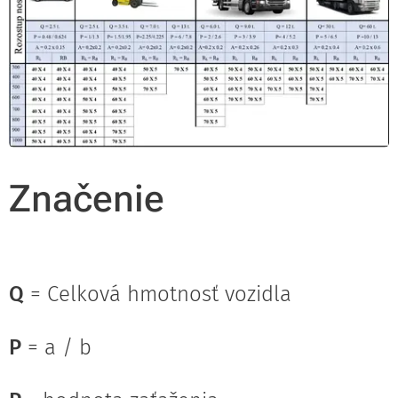
Značenie
Q
= Celková hmotnosť vozidla
P
= a / b