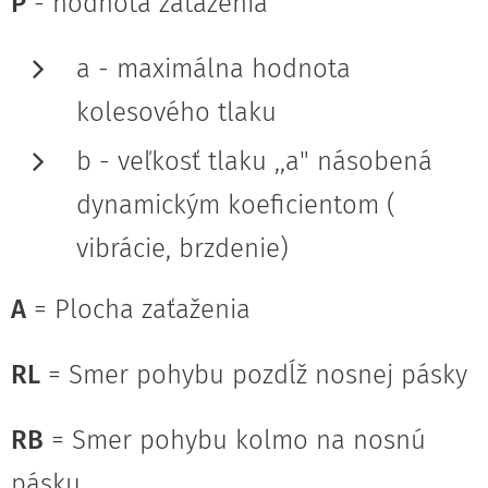
P
- hodnota zaťaženia
a - maximálna hodnota
kolesového tlaku
b - veľkosť tlaku ,,a" násobená
dynamickým koeficientom (
vibrácie, brzdenie)
A
= Plocha zaťaženia
RL
= Smer pohybu pozdĺž nosnej pásky
RB
= Smer pohybu kolmo na nosnú
pásku